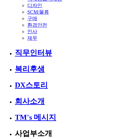
디자인
SCM/물류
구매
환경안전
인사
재무
직무인터뷰
복리후생
DX스토리
회사소개
TM's 메시지
사업부소개