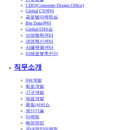
CDO(Corporate Design Office)
Global CS센터
글로벌마케팅실
Big Data센터
Global EHS실
상생협력센터
경영혁신센터
AI플랫폼센터
미래로봇추진단
직무소개
SW개발
회로개발
기구개발
재료개발
품질/서비스
생산기술
마케팅
해외영업
국내영업마케팅