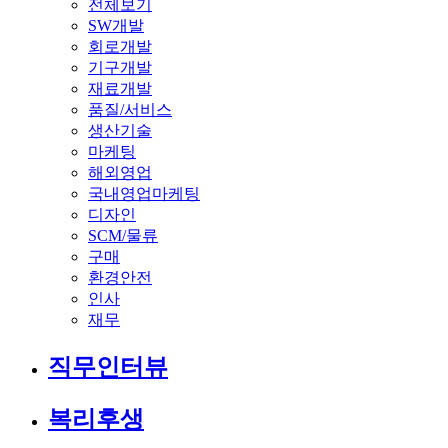
전체보기
SW개발
회로개발
기구개발
재료개발
품질/서비스
생산기술
마케팅
해외영업
국내영업마케팅
디자인
SCM/물류
구매
환경안전
인사
재무
직무인터뷰
복리후생