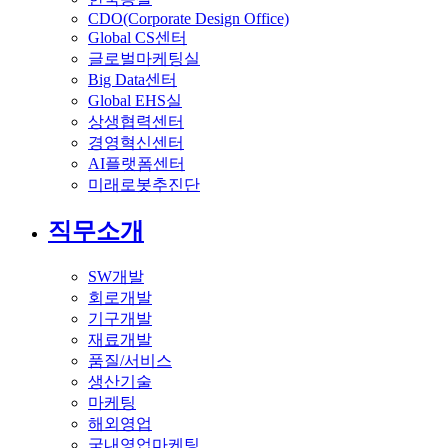
CDO(Corporate Design Office)
Global CS센터
글로벌마케팅실
Big Data센터
Global EHS실
상생협력센터
경영혁신센터
AI플랫폼센터
미래로봇추진단
직무소개
SW개발
회로개발
기구개발
재료개발
품질/서비스
생산기술
마케팅
해외영업
국내영업마케팅