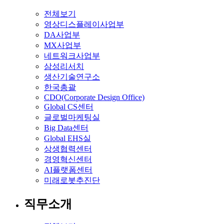
전체보기
영상디스플레이사업부
DA사업부
MX사업부
네트워크사업부
삼성리서치
생산기술연구소
한국총괄
CDO(Corporate Design Office)
Global CS센터
글로벌마케팅실
Big Data센터
Global EHS실
상생협력센터
경영혁신센터
AI플랫폼센터
미래로봇추진단
직무소개