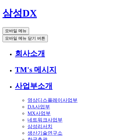
삼성DX
모바일 메뉴
모바일 메뉴 닫기 버튼
회사소개
TM's 메시지
사업부소개
영상디스플레이사업부
DA사업부
MX사업부
네트워크사업부
삼성리서치
생산기술연구소
한국총괄