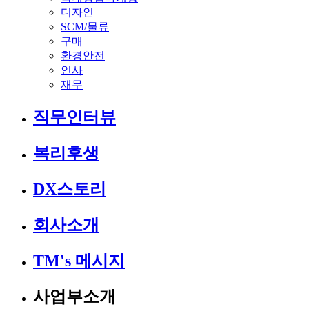
디자인
SCM/물류
구매
환경안전
인사
재무
직무인터뷰
복리후생
DX스토리
회사소개
TM's 메시지
사업부소개