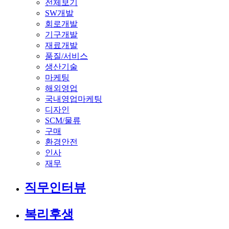
전체보기
SW개발
회로개발
기구개발
재료개발
품질/서비스
생산기술
마케팅
해외영업
국내영업마케팅
디자인
SCM/물류
구매
환경안전
인사
재무
직무인터뷰
복리후생