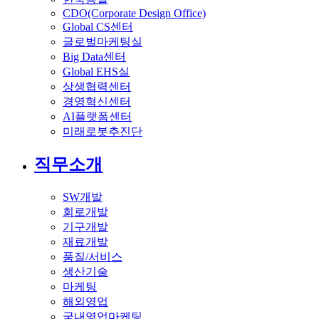
CDO(Corporate Design Office)
Global CS센터
글로벌마케팅실
Big Data센터
Global EHS실
상생협력센터
경영혁신센터
AI플랫폼센터
미래로봇추진단
직무소개
SW개발
회로개발
기구개발
재료개발
품질/서비스
생산기술
마케팅
해외영업
국내영업마케팅