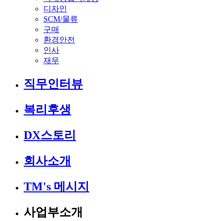
디자인
SCM/물류
구매
환경안전
인사
재무
직무인터뷰
복리후생
DX스토리
회사소개
TM's 메시지
사업부소개