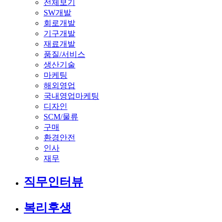
전체보기
SW개발
회로개발
기구개발
재료개발
품질/서비스
생산기술
마케팅
해외영업
국내영업마케팅
디자인
SCM/물류
구매
환경안전
인사
재무
직무인터뷰
복리후생