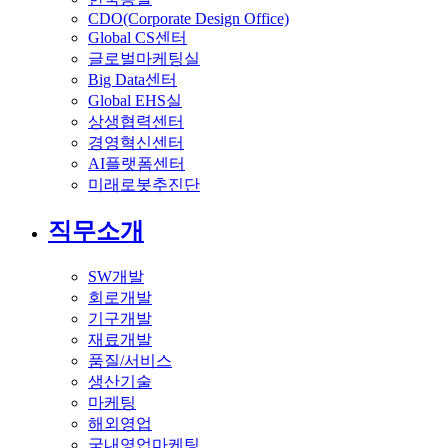
CDO(Corporate Design Office)
Global CS센터
글로벌마케팅실
Big Data센터
Global EHS실
상생협력센터
경영혁신센터
AI플랫폼센터
미래로봇추진단
직무소개
SW개발
회로개발
기구개발
재료개발
품질/서비스
생산기술
마케팅
해외영업
국내영업마케팅