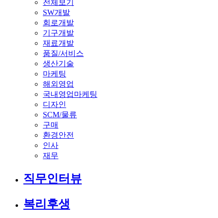
전체보기
SW개발
회로개발
기구개발
재료개발
품질/서비스
생산기술
마케팅
해외영업
국내영업마케팅
디자인
SCM/물류
구매
환경안전
인사
재무
직무인터뷰
복리후생