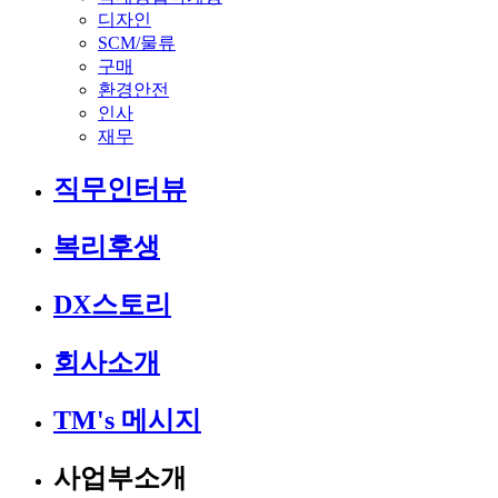
디자인
SCM/물류
구매
환경안전
인사
재무
직무인터뷰
복리후생
DX스토리
회사소개
TM's 메시지
사업부소개