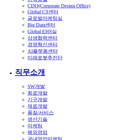
CDO(Corporate Design Office)
Global CS센터
글로벌마케팅실
Big Data센터
Global EHS실
상생협력센터
경영혁신센터
AI플랫폼센터
미래로봇추진단
직무소개
SW개발
회로개발
기구개발
재료개발
품질/서비스
생산기술
마케팅
해외영업
국내영업마케팅