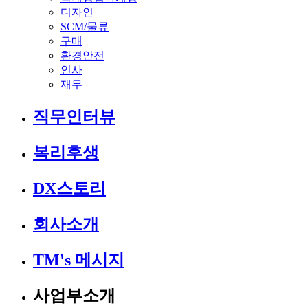
디자인
SCM/물류
구매
환경안전
인사
재무
직무인터뷰
복리후생
DX스토리
회사소개
TM's 메시지
사업부소개