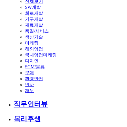
전체보기
SW개발
회로개발
기구개발
재료개발
품질/서비스
생산기술
마케팅
해외영업
국내영업마케팅
디자인
SCM/물류
구매
환경안전
인사
재무
직무인터뷰
복리후생