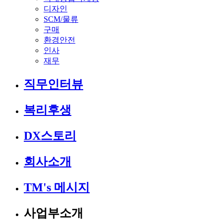
디자인
SCM/물류
구매
환경안전
인사
재무
직무인터뷰
복리후생
DX스토리
회사소개
TM's 메시지
사업부소개