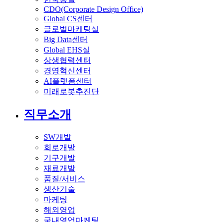
CDO(Corporate Design Office)
Global CS센터
글로벌마케팅실
Big Data센터
Global EHS실
상생협력센터
경영혁신센터
AI플랫폼센터
미래로봇추진단
직무소개
SW개발
회로개발
기구개발
재료개발
품질/서비스
생산기술
마케팅
해외영업
국내영업마케팅