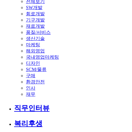
전체보기
SW개발
회로개발
기구개발
재료개발
품질/서비스
생산기술
마케팅
해외영업
국내영업마케팅
디자인
SCM/물류
구매
환경안전
인사
재무
직무인터뷰
복리후생