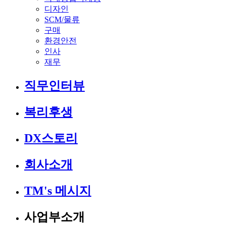
디자인
SCM/물류
구매
환경안전
인사
재무
직무인터뷰
복리후생
DX스토리
회사소개
TM's 메시지
사업부소개