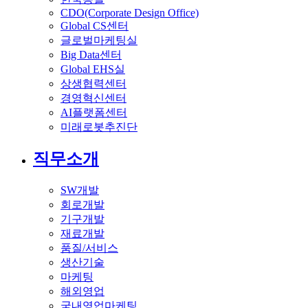
CDO(Corporate Design Office)
Global CS센터
글로벌마케팅실
Big Data센터
Global EHS실
상생협력센터
경영혁신센터
AI플랫폼센터
미래로봇추진단
직무소개
SW개발
회로개발
기구개발
재료개발
품질/서비스
생산기술
마케팅
해외영업
국내영업마케팅