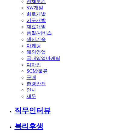
전체보기
SW개발
회로개발
기구개발
재료개발
품질/서비스
생산기술
마케팅
해외영업
국내영업마케팅
디자인
SCM/물류
구매
환경안전
인사
재무
직무인터뷰
복리후생