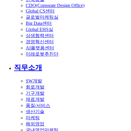
CDO(Corporate Design Office)
Global CS센터
글로벌마케팅실
Big Data센터
Global EHS실
상생협력센터
경영혁신센터
AI플랫폼센터
미래로봇추진단
직무소개
SW개발
회로개발
기구개발
재료개발
품질/서비스
생산기술
마케팅
해외영업
국내영업마케팅