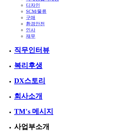
디자인
SCM/물류
구매
환경안전
인사
재무
직무인터뷰
복리후생
DX스토리
회사소개
TM's 메시지
사업부소개