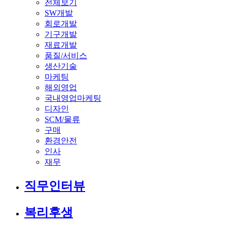
전체보기
SW개발
회로개발
기구개발
재료개발
품질/서비스
생산기술
마케팅
해외영업
국내영업마케팅
디자인
SCM/물류
구매
환경안전
인사
재무
직무인터뷰
복리후생